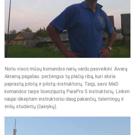
Noriu visos mūsų komandos narių vardu pasveikini Aivarą
Akramą pagaliau peržengus tą plačią ribą, kuri skiria
paprastą pilotą ir pilotą-instruktorių. Taigi, savo MaD
komandos tarpe licenzijuotą ParaPro 5 instruktorių. Linkim
naujai iškeptam instruktoriui daug pakančių, talentingų ir
imlių studentų (čainykų).