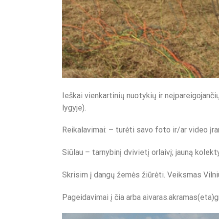
Ieškai vienkartinių nuotykių ir neįpareigojan
lygyje).
Reikalavimai: – turėti savo foto ir/ar video įra
Siūlau – tarnybinį dvivietį orlaivį; jauną kole
Skrisim į dangų žemės žiūrėti. Veiksmas Vilni
Pageidavimai į čia arba aivaras.akramas(eta)