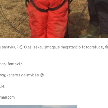
čių santykių? 🙂 O aš ieškau žmogaus mėgstančio fotografuoti, fi
ngą; fantaziją.
ktyvą; karjeros galimybes 🙂
uje.
gmail.com