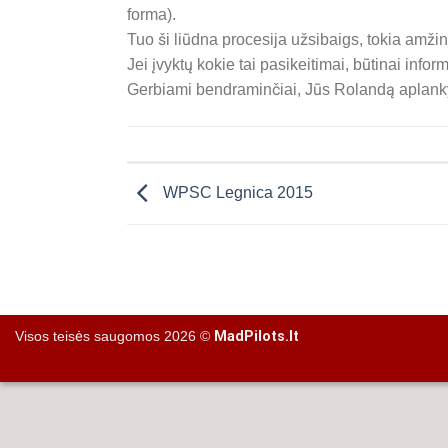
forma).
Tuo ši liūdna procesija užsibaigs, tokia amžiną
Jei įvyktų kokie tai pasikeitimai, būtinai info
Gerbiami bendraminčiai, Jūs Rolandą aplanky
WPSC Legnica 2015
Visos teisės saugomos 2026 ©
MadPilots.lt