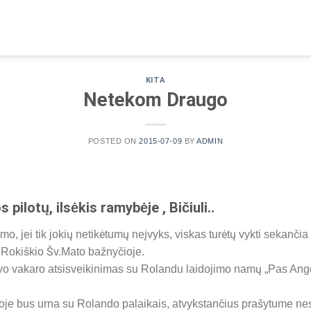
KITA
Netekom Draugo
POSTED ON
2015-07-09
BY
ADMIN
pilotų, ilsėkis ramybėje , Bičiuli..
 jei tik jokių netikėtumų neįvyks, viskas turėtų vykti sekančia 
s Rokiškio Šv.Mato bažnyčioje.
lyvo vakaro atsisveikinimas su Rolandu laidojimo namų „Pas Ange
e bus urna su Rolando palaikais, atvykstančius prašytume nesin