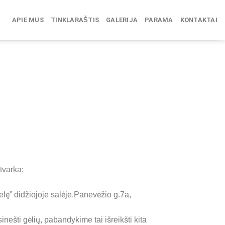
APIE MUS
TINKLARAŠTIS
GALERIJA
PARAMA
KONTAKTAI
tvarka:
lę” didžiojoje salėje.Panevėžio g.7a,
ešti gėlių, pabandykime tai išreikšti kita