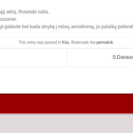
jį atilsį, Rolando valia.
rmuosime.
t galėsite bet kada atvykę į mūsų aerodromą, jo palaikų pelenė
This entry was posted in
Kita
. Bookmark the
permalink
.
S.Dariaus