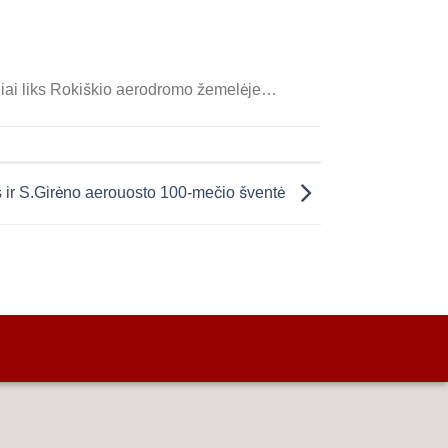
liai liks Rokiškio aerodromo žemelėje…
 ir S.Girėno aerouosto 100-mečio šventė