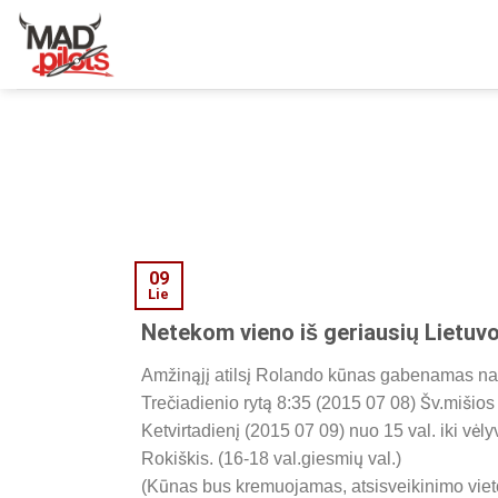
Skip
to
content
09
Lie
Netekom vieno iš geriausių Lietuvos 
Amžinąjį atilsį Rolando kūnas gabenamas namo,
Trečiadienio rytą 8:35 (2015 07 08) Šv.mišio
Ketvirtadienį (2015 07 09) nuo 15 val. iki vė
Rokiškis. (16-18 val.giesmių val.)
(Kūnas bus kremuojamas, atsisveikinimo vietoj