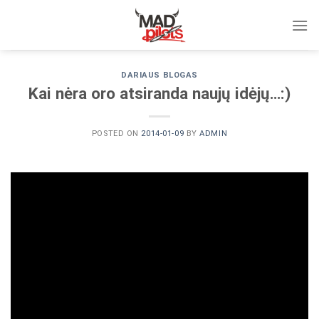
Skip
to
content
DARIAUS BLOGAS
Kai nėra oro atsiranda naujų idėjų…:)
POSTED ON
2014-01-09
BY
ADMIN