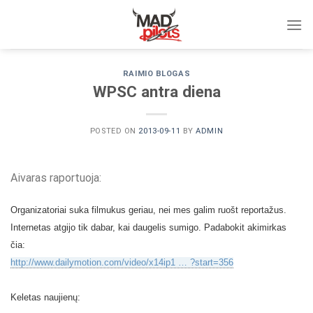
Skip
to
content
RAIMIO BLOGAS
WPSC antra diena
POSTED ON
2013-09-11
BY
ADMIN
Aivaras raportuoja:
O
rganizatoriai suka filmukus geriau, nei mes galim ruošt reportažus.
Internetas atgijo tik dabar, kai daugelis sumigo. Padabokit akimirkas
čia:
http://www.dailymotion.com/video/x14ip1 … ?start=356
Keletas naujienų: