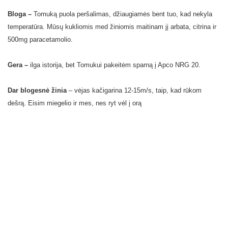
Bloga –
Tomuką puola peršalimas, džiaugiamės bent tuo, kad nekyla
temperatūra. Mūsų kukliomis med žiniomis maitinam jį arbata, citrina ir
500mg paracetamolio.
Gera –
ilga istorija, bet Tomukui pakeitėm sparną į Apco NRG 20.
Dar blogesnė žinia
– vėjas kačigarina 12-15m/s, taip, kad rūkom
dešrą. Eisim miegelio ir mes, nes ryt vėl į orą