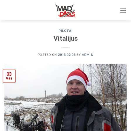
Skip
to
content
PILOTAI
Vitalijus
POSTED ON
2013-02-03
BY
ADMIN
03
Vas