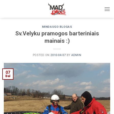
Skip
to
content
MINDAUGO BLOGAS
Sv.Velyku pramogos barteriniais
mainais :)
POSTED ON
2010-04-07
BY
ADMIN
07
Bal