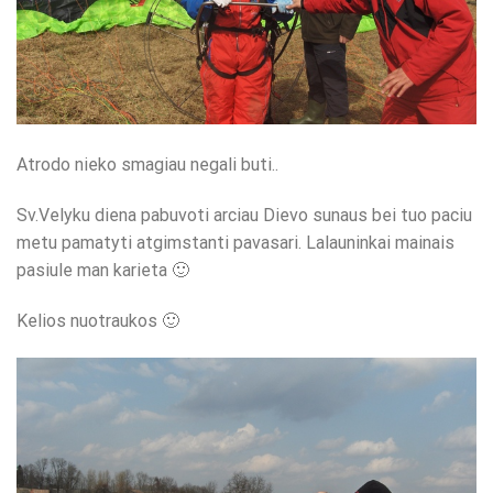
Atrodo nieko smagiau negali buti..
Sv.Velyku diena pabuvoti arciau Dievo sunaus bei tuo paciu
metu pamatyti atgimstanti pavasari. Lalauninkai mainais
pasiule man karieta 🙂
Kelios nuotraukos 🙂