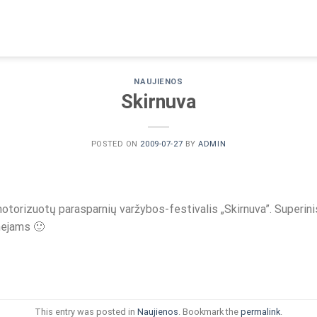
NAUJIENOS
Skirnuva
POSTED ON
2009-07-27
BY
ADMIN
 motorizuotų parasparnių varžybos-festivalis „Skirnuva”. Super
emejams 🙂
This entry was posted in
Naujienos
. Bookmark the
permalink
.