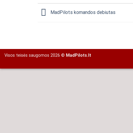
MadPilots komandos debiutas
Visos teisės saugomos 2026 ©
MadPilots.lt