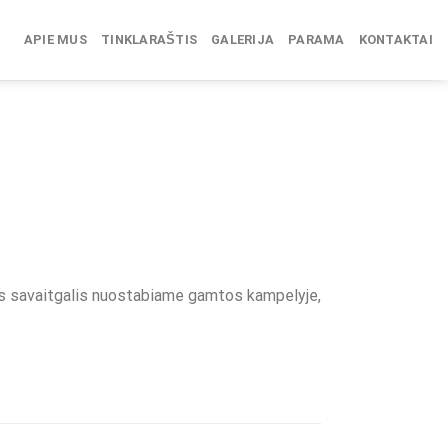
APIE MUS
TINKLARAŠTIS
GALERIJA
PARAMA
KONTAKTAI
inis savaitgalis nuostabiame gamtos kampelyje,