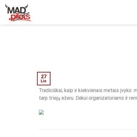
Skip
to
content
27
Lie
Tradiciškai, kaip ir kiekvienais metais įvyko
tarp triejų ežeru. Dėkui organizatoriams ir r