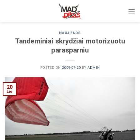
Skip
to
content
NAUJIENOS
Tandeminiai skrydžiai motorizuotu
parasparniu
POSTED ON
2009-07-20
BY
ADMIN
20
Lie