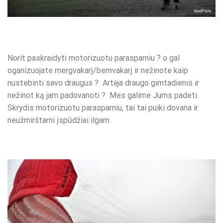
Norit paskraidyti motorizuotu parasparniu ? o gal
oganizuojate mergvakarį/bernvakarį ir nežinote kaip
nustebinti savo draugus ? Artėja draugo gimtadienis ir
nežinot ką jam padovanoti ? Mes galime Jums padeti.
Skrydis motorizuotu parasparniu, tai tai puiki dovana ir
neužmirštami įspūdžiai ilgam.